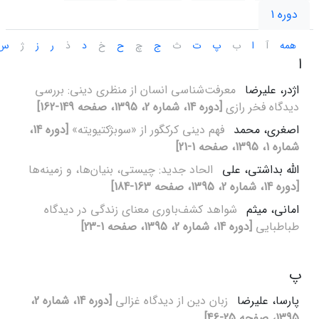
دوره 1
همه
آ
ا
ب
پ
ت
ث
ج
چ
ح
خ
د
ذ
ر
ز
ژ
س
ا
اژدر، علیرضا
معرفت‌شناسی انسان از منظری دینی: بررسی
دیدگاه فخر رازی
[دوره 14، شماره 2، 1395، صفحه 149-162]
اصغری، محمد
فهم دینی کرکگور از «سوبژکتیویته»
[دوره 14،
شماره 1، 1395، صفحه 1-21]
الله بداشتی، علی
الحاد جدید: چیستی، بنیان‌ها، و زمینه‌ها
[دوره 14، شماره 2، 1395، صفحه 163-184]
امانی، میثم
شواهد کشف‌باوری معنای زندگی در دیدگاه
طباطبایی
[دوره 14، شماره 2، 1395، صفحه 1-23]
پ
پارسا، علیرضا
زبان دین از دیدگاه غزالی
[دوره 14، شماره 2،
1395، صفحه 25-46]