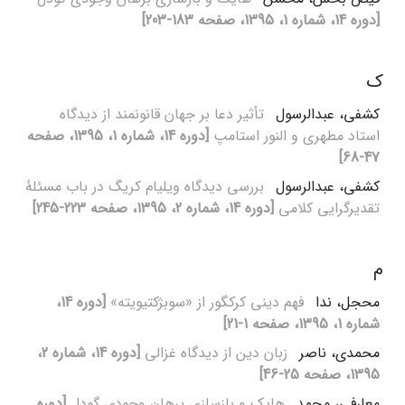
[دوره 14، شماره 1، 1395، صفحه 183-203]
ک
کشفی، عبدالرسول
تأثیر دعا بر جهان قانونمند از دیدگاه
استاد مطهری و النور استامپ
[دوره 14، شماره 1، 1395، صفحه
47-68]
کشفی، عبدالرسول
بررسی دیدگاه ویلیام کریگ در باب مسئلۀ
تقدیرگرایی کلامی
[دوره 14، شماره 2، 1395، صفحه 223-245]
م
محجل، ندا
فهم دینی کرکگور از «سوبژکتیویته»
[دوره 14،
شماره 1، 1395، صفحه 1-21]
محمدی، ناصر
زبان دین از دیدگاه غزالی
[دوره 14، شماره 2،
1395، صفحه 25-46]
معارفی، محمد
هایک و بازسازی برهان وجودی گودل
[دوره