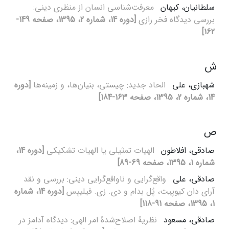
سلطانیان، کیهان
معرفت‌شناسی انسان از منظری دینی:
بررسی دیدگاه فخر رازی
[دوره 14، شماره 2، 1395، صفحه 149-
162]
ش
شهبازی، علی
الحاد جدید: چیستی، بنیان‌ها، و زمینه‌ها
[دوره
14، شماره 2، 1395، صفحه 163-184]
ص
صادقی، افلاطون
الهیات تمثیلی یا الهیات تشکیکی
[دوره 14،
شماره 1، 1395، صفحه 69-89]
صادقی، علی
واقع‌گرایی و ناواقع‌گرایی دینی: بررسی و نقد
آرای دان کیوپیت، پُل بدام و دی. زی. فیلیپس
[دوره 14، شماره
1، 1395، صفحه 91-118]
صادقی، مسعود
نظریۀ اصلاح‌شدۀ امر الهی: دیدگاه آدامز در