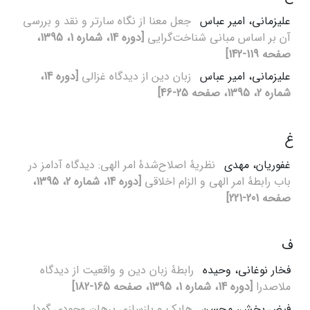
علیزمانی، امیر عباس
جعل معنا از نگاه سارتر و نقد و بررسی
آن بر اساس مبانی شناخت‌گرایی
[دوره 14، شماره 1، 1395،
صفحه 119-142]
علیزمانی، امیر عباس
زبان دین از دیدگاه غزالی
[دوره 14،
شماره 2، 1395، صفحه 25-46]
غ
غفوریان، مهدی
نظریۀ اصلاح‌شدۀ امر الهی: دیدگاه آدامز در
باب رابطۀ امر الهی و الزام اخلاقی
[دوره 14، شماره 2، 1395،
صفحه 201-221]
ف
فخار نوغانی، وحیده
رابطۀ زبان دین و واقعیت از دیدگاه
ملاصدرا
[دوره 14، شماره 1، 1395، صفحه 165-182]
فیض بخش، محسن
هایک و بازسازی برهان وجودی گودل