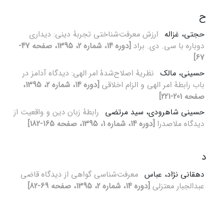
ح
حجتی، غزاله
ارزش معرفت‌شناختی تجربۀ دینی: دیداری
دوباره با سی. دی. براد
[دوره 14، شماره 2، 1395، صفحه 47-
67]
حسینی، مالک
نظریۀ اصلاح‌شدۀ امر الهی: دیدگاه آدامز در
باب رابطۀ امر الهی و الزام اخلاقی
[دوره 14، شماره 2، 1395،
صفحه 201-221]
حسینی شاهرودی، سید مرتضی
رابطۀ زبان دین و واقعیت از
دیدگاه ملاصدرا
[دوره 14، شماره 1، 1395، صفحه 165-182]
د
دهقانی نژاد، عباس
معرفت‌شناسی گواهی از دیدگاه قاضی
عبدالجبار معتزلی
[دوره 14، شماره 2، 1395، صفحه 69-82]