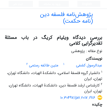
English
ورود به سامانه
ثبت نام
پژوهش‌نامه فلسفه دین
(نامه حکمت)
بررسی دیدگاه ویلیام کریگ در باب مسئلۀ
تقدیرگرایی کلامی
نوع مقاله : پژوهشی
نویسندگان
2
1
عبدالرسول کشفی
متین طائفه رستمی
1
دانشیار گروه فلسفۀ اسلامی، دانشکدۀ الهیات، دانشگاه تهران،
تهران، ایران
2
کارشناس ارشد فلسفۀ دین، دانشکدۀ الهیات، دانشگاه تهران،
تهران، ایران
10.30497/prr.2017.1916
چکیده