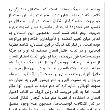
ویلیام لین کریگ معتقد است که استدلال تقدیرگرایی
کلامی که در صدد نشان دادن عدم اختیار انسان است از
دو جهت عمده گرفتار اشکال است. در این استدلال در
تفسیر «در محدودۀ قدرت قرار داشتن» میان ضروت لازم و
ضرورت لزوم خلط شده است. همچنین این استدلال به
تمایز میان تغییر گذشته و تأثیرگذاری خلاف‌واقع بی‌توجه
بوده است. در کنار نقد کریگ بر این استدلال، شاهد نظریۀ
ایجابی او در اثبات اختیار انسان هستیم که او را در جرگۀ
مولینیست‌ها قرار می‌دهد، زیرا او برای اثبات اختیار انسان
از نظریۀ علم میانه بهره می‌گیرد. از نظر کریگ، نظریۀ علم
میانه نیازمند اثبات فلسفی نیست و در عین حال می‌توان
دلایل الهیاتی متعدد مبنی بر صحت آن ارائه کرد. از جمله
می‌توان به مشیت الهی و علم پیشین الهی به عنوان دو
مفهوم الهیاتی اشاره کرد که علم میانه در تبیین آنها مؤثر
است. اما به نظر می‌رسد که روش کریگ در اثبات اختیار
انسان با استفاده از نظریۀ علم میانه گرفتار اشکال است.
در کنار اشکالات تومیست‌ها، همچون عدم وجود متعلق
برای این علم و انفعال‌پذیری علم الهی، نظریۀ علم میانه با