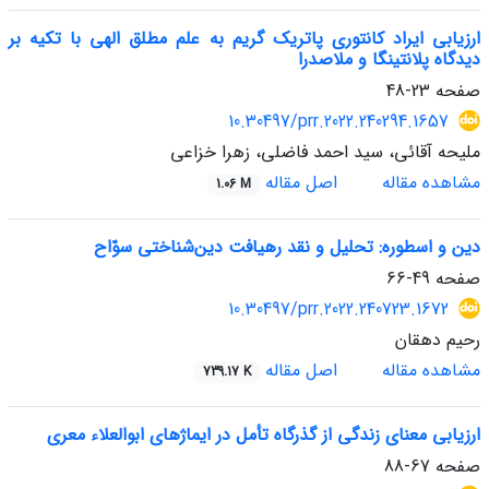
ارزیابی ایراد کانتوری پاتریک گریم به علم مطلق الهی با تکیه بر
دیدگاه پلانتینگا و ملاصدرا
صفحه
23-48
10.30497/prr.2022.240294.1657
ملیحه آقائی، سید احمد فاضلی، زهرا خزاعی
مشاهده مقاله
اصل مقاله
1.06 M
دین و اسطوره: تحلیل و نقد رهیافت دین‌شناختی سوّاح
صفحه
49-66
10.30497/prr.2022.240723.1672
رحیم دهقان
مشاهده مقاله
اصل مقاله
739.17 K
ارزیابی معنای زندگی از گذرگاه تأمل در ایماژهای ابوالعلاء معری
صفحه
67-88