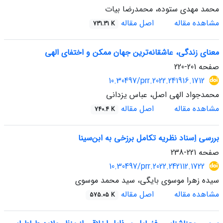
محمد مهدی ستوده، محمدرضا بیات
مشاهده مقاله
اصل مقاله
731.31 K
معنای زندگی، عاشقانه‌ترین جهان ممکن و اختفای الهی
صفحه
201-220
10.30497/prr.2022.241916.1712
محمدجواد الهی اصل، عباس یزدانی
مشاهده مقاله
اصل مقاله
740.4 K
بررسی اِسناد نظریه تکامل برزخی به ابن‌سینا
صفحه
221-238
10.30497/prr.2022.242112.1722
سیده زهرا موسوی بایگی، سید محمد موسوی
مشاهده مقاله
اصل مقاله
575.05 K