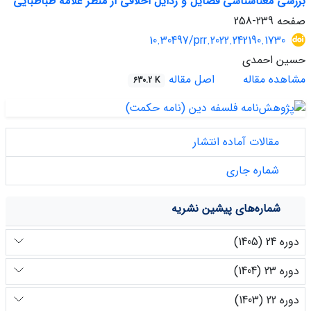
بررسی معناشناسی فضایل و رذایل اخلاقی از منظر علامه طباطبایی
صفحه
239-258
10.30497/prr.2022.242190.1730
حسین احمدی
مشاهده مقاله
اصل مقاله
630.2 K
مقالات آماده انتشار
شماره جاری
شماره‌های پیشین نشریه
دوره 24 (1405)
دوره 23 (1404)
دوره 22 (1403)