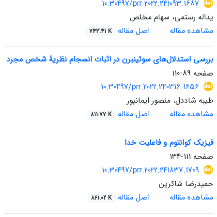
10.30497/prr.2022.241093.1687
یداله رستمی، سهام مخلص
مشاهده مقاله
اصل مقاله
743.41 K
بررسی استدلال‌های سوئینبرن در اثبات انسجام نظریۀ شخص مجرد
صفحه
89-110
10.30497/prr.2022.240316.1656
طیبه شاددل، منصور ایمانپور
مشاهده مقاله
اصل مقاله
811.77 K
فیزیک کوانتوم و فاعلیت خدا
صفحه
111-134
10.30497/prr.2022.241837.1709
حمیدرضا شاکرین
مشاهده مقاله
اصل مقاله
861.02 K