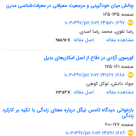
چالش میان خودآیینی و مرجعیت معرفتی در معرفت‌شناسی مدرن
صفحه
135-165
10.30497/prr.2022.241520.1697
رضا نقوی، محمد رضا اسدی
مشاهده مقاله
اصل مقاله
955.96 K
کورسوی آزادی در دفاع از اصل امکان‌های بدیل
صفحه
161-175
10.30497/prr.2022.241167.1688
جواد دانش، توکل کوهی
مشاهده مقاله
اصل مقاله
613.53 K
بازخوانی دیدگاه تامس نیگل درباره معنای زندگی با تکیه بر کارکرد
زندگی
صفحه
177-200
10.30497/prr.2022.241221.1689