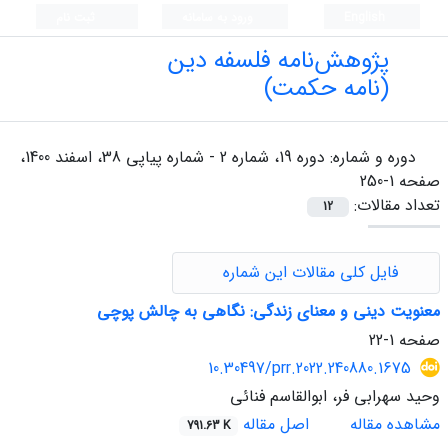
English
ورود به سامانه
ثبت نام
پژوهش‌نامه فلسفه دین
(نامه حکمت)
دوره و شماره:
دوره 19، شماره 2 - شماره پیاپی 38، اسفند 1400،
صفحه 1-250
تعداد مقالات:
12
فایل کلی مقالات این شماره
معنویت دینی و معنای زندگی: نگاهی به چالش پوچی
صفحه
1-22
10.30497/prr.2022.240880.1675
وحید سهرابی فر، ابوالقاسم فنائی
مشاهده مقاله
اصل مقاله
791.63 K