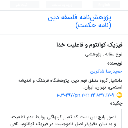
English
ورود به سامانه
ثبت نام
پژوهش‌نامه فلسفه دین
(نامه حکمت)
فیزیک کوانتوم و فاعلیت خدا
نوع مقاله : پژوهشی
نویسنده
حمیدرضا شاکرین
دانشیار گروه منطق فهم دین، پژوهشگاه فرهنگ و اندیشه
اسلامی، تهران، ایران.
10.30497/prr.2022.241837.1709
چکیده
تصور رایج این است که تعبیر کپنهاگی روابط عدم قطعیت،
و به بیان دقیق‌تر اصل ناموجبیت در فیزیک کوانتوم، نافی