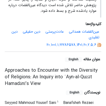
پژوهش حاضر تلاش شده است دیدگاه عین‌القضات درباره
موارد یادشده شرح و بسط داده شود.
کلیدواژه‌ها
عین‌القضات همدانی
عادت‌پرستی
دین حقیقی
دین
تقلیدی
20.1001.1.22286578.1401.20.2.5.6
عنوان مقاله
English
Approaches to Encounter with the Diversity
of Religions: An Inquiry into ʿAyn-al-Qużāt
Hamadānī’s View
نویسندگان
English
1
Seyyed Mahmoud Yousef Sani
Banafsheh Rezaei