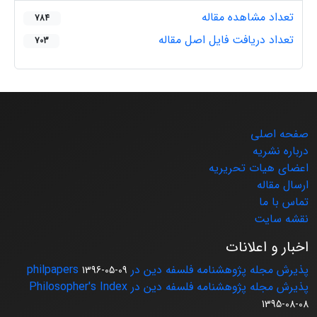
تعداد مشاهده مقاله
784
تعداد دریافت فایل اصل مقاله
703
صفحه اصلی
درباره نشریه
اعضای هیات تحریریه
ارسال مقاله
تماس با ما
نقشه سایت
اخبار و اعلانات
پذیرش مجله پژوهشنامه فلسفه دین در philpapers
1396-05-09
پذیرش مجله پژوهشنامه فلسفه دین در Philosopher's Index
1395-08-08