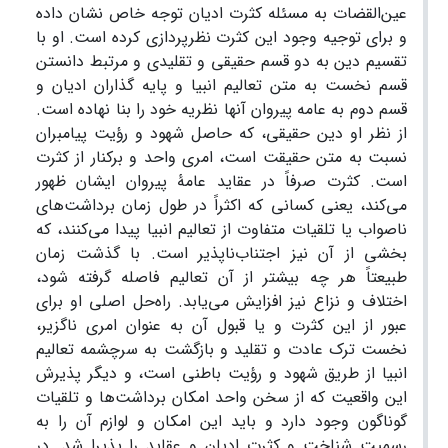
عین‌القضات به مسئله کثرت ادیان توجه خاص نشان داده
و برای توجیه وجود این کثرت نظرپردازی کرده است. او با
تقسیم دین به دو قسم حقیقی و تقلیدی و مرتبط دانستن
قسم نخست به متن تعالیم انبیا و پایه گذاران ادیان و
قسم دوم به عامه پیروان آنها نظریه خود را بنا نهاده است.
از نظر او دین حقیقی، که حاصل شهود و رؤیت پیامبران
نسبت به متن حقیقت است، امری واحد و برکنار از کثرت
است. کثرت صرفاً در عقاید عامۀ پیروان ایشان ظهور
می‌کند، یعنی کسانی که اکثراً در طول زمان برداشت‌های
ناصواب یا تلقیات متفاوت از تعالیم انبیا پیدا می‌کنند، که
بخشی از آن نیز اجتناب‌ناپذیر است. با گذشت زمان
طبیعتاً هر چه بیشتر از آن تعالیم فاصله گرفته شود،
اختلاف و نزاع نیز افزایش می‌یابد. راه‌حل اصلی او برای
عبور از این کثرت و یا قبول آن به عنوان امری ناگزیر،
نخست ترک عادت و تقلید و بازگشت به سرچشمه تعالیم
انبیا از طریق شهود و رؤیت باطنی است، و دیگر پذیرش
این واقعیت که از سخن واحد امکان برداشت‌ها و تلقیات
گوناگون وجود دارد و باید این امکان و لوازم آن را به
رسمیت شناخت و کثرت ادیان و عقاید را پذیرا شد. در