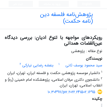
English
ورود به سامانه
ثبت نام
پژوهش‌نامه فلسفه دین
(نامه حکمت)
رویکردهای مواجهه با تنوع ادیان: بررسی دیدگاه
عین‌القضات همدانی
نوع مقاله : پژوهشی
نویسندگان
2
1
سید محمود یوسف ثانی
بنفشه رضایی نیارکی
1
دانشیار موسسه پژوهشی حکمت و فلسفه ایران، تهران، ایران
2
دانشجوی دکتری عرفان اسلامی، پژوهشکده امام خمینی (ره) و
انقلاب اسلامی، تهران، ایران.
10.30497/prr.2022.241502.1695
چکیده