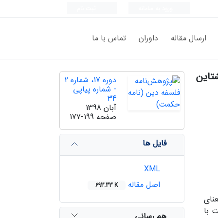
ورود به سامانه
ثبت نام
ارسال مقاله
داوران
تماس با ما
شتاین
دوره 17، شماره 2
- شماره پیاپی
34
آبان 1398
صفحه
177-199
فایل ها
XML
اصل مقاله
693.33 K
عنای
 با
هم رسانی