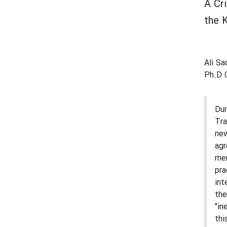
A Cr
the 
Ali Sa
Ph.D C
Dur
Tra
ne
agr
mer
pra
int
the
"in
thi