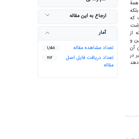
همۀ
لکه
ارجاع به این مقاله
 که
وشت
آمار
 از
ین و
ن آن
تعداد مشاهده مقاله
1,158
ر در
تعداد دریافت فایل اصل
712
‌دهد
مقاله