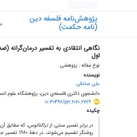
English
پژوهش‌نامه فلسفه دین
ص
(نامه حکمت)
نگاهی انتقادی به تفسیر درمان‌گرانه (ض
اول
نوع مقاله : پژوهشی
نویسنده
علی صادقی
دانشجوی دکتری فلسفه‌ی دین، پژوهشگاه علوم انسان
10.30497/prr.2020.2729
چکیده
در برابر تفسیر سنتی از
تراکتاتوس
، که مطابق آن 
روشنگر تقسیم می‌شوند، در دهۀ 1980 تفسیر جدیدِ درمانگرانه (ضدمتافیزیکی) از