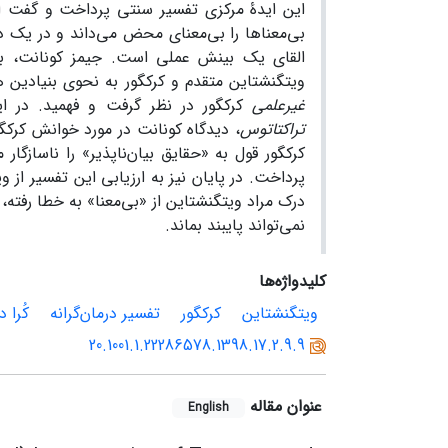
این ایدۀ مرکزی تفسیر سنتی پرداخت و گفت او
بی‌معناها را بی‌معنای محض می‌داند و در یک د
القای یک بینش عملی است. جیمز کونانت، به 
ویتگنشتاین متقدم و کرکگور به نحوی بنیادین
غیرعلمی
کرکگور در نظر گرفت و فهمید. در ای
تراکتاتوس
، دیدگاه کونانت در مورد خوانش کرکگ
کرکگور قول به «حقایق بیان‌ناپذیر» را ناسازگار
پرداخت. در پایان نیز به ارزیابی این تفسیر از 
درک مراد ویتگنشتاین از «بی‌معنا» به خطا رفته،
نمی‌تواند پایبند بماند.
کلیدواژه‌ها
ویتگنشتاین
کرکگور
تفسیر درمان‌گرانه
کُرا د
20.1001.1.22286578.1398.17.2.9.9
عنوان مقاله
English