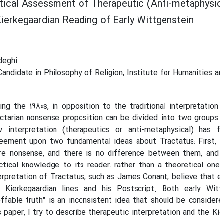
itical Assessment of Therapeutic (Anti-metaphysic
Kierkegaardian Reading of Early Wittgenstein
deghi
andidate in Philosophy of Religion, Institute for Humanities an
ing the 1980s, in opposition to the traditional interpretation
ctarian nonsense proposition can be divided into two groups 
w interpretation (therapeutics or anti-metaphysical) ha
eement upon two fundamental ideas about Tractatus: First, a
e nonsense, and there is no difference between them, and 
ctical knowledge to its reader, rather than a theoretical on
erpretation of Tractatus, such as James Conant, believe that 
 Kierkegaardian lines and his Postscript. Both early Wit
effable truth" is an inconsistent idea that should be conside
s paper, I try to describe therapeutic interpretation and the K