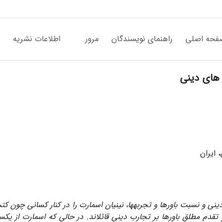
فحه اصلی
راهنمای نویسندگان
مرور
اطلاعات نشریه
 های دینی
 ایران
نی و نسبت باورها و تجربه­ها، نینیان اسمارت را در کنار کسانی چون ک
دم مطلقِ باورها بر تجارب دینی قائل­اند. در حالی­ که اسمارت از یک­سو