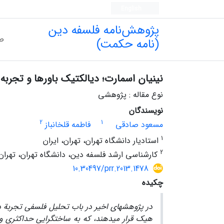
English
پژوهش‌نامه فلسفه دین
ص
(نامه حکمت)
نینیان اسمارت؛ دیالکتیک باورها و تجربه
نوع مقاله : پژوهشی
نویسندگان
2
1
مسعود صادقی
فاطمه قلخانباز
1
استادیار دانشگاه تهران، تهران، ایران
2
کارشناسی ارشد فلسفه دین، دانشگاه تهران، تهران،
10.30497/prr.2013.1478
چکیده
در پژوهش­های اخیر در باب تحلیل فلسفی تجربة دی
هیک قرار می­دهند، که به ساخت­گرایی حداکثری و تق