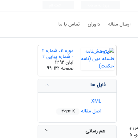
ورود به سامانه
ثبت نام
ارسال مقاله
داوران
تماس با ما
دوره 11، شماره 2
- شماره پیاپی 2
آبان 1392
صفحه
99-122
فایل ها
XML
اصل مقاله
309.94 K
تس و
هم رسانی
، با