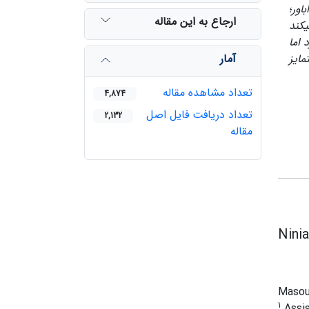
اور؛
ارجاع به این مقاله
­کند
 اما
آمار
مایز
تعداد مشاهده مقاله
4,874
تعداد دریافت فایل اصل
2,132
مقاله
Nini
Masou
1
Assis