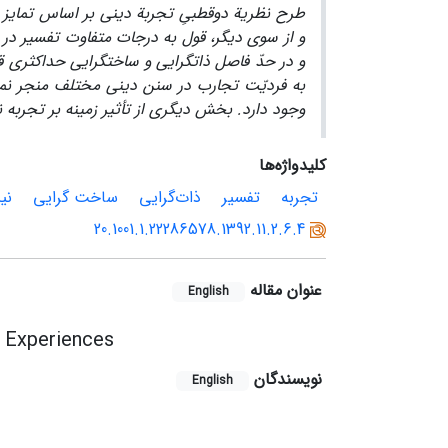
طرح نظریة دوقطبیِ تجربة دینی بر اساس تمایز می
و از سوی دیگر، قول به درجات متفاوت تفسیر در ت
و در حدّ فاصل ذات­گرایی و ساخت­گرایی حداکثری قر
به فردیّت تجارب در سنن دینی مختلف منجر نمی­ش
وجود دارد. بخش دیگری از تأثیر زمینه بر تجربه ن
کلیدواژه‌ها
تجربه
تفسیر
ذات‌گرایی
ساخت گرایی
نی
20.1001.1.22286578.1392.11.2.6.4
عنوان مقاله
English
d Experiences
نویسندگان
English