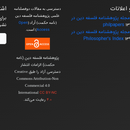
 اعلانات
اشت
دسترسی به مقالات دوفصلنامه
علمی پژوهشنامه فلسفه دین
جله پژوهشنامه فلسفه دین در
برای
Open
(نامه حکمت) آزاد (
philpapers
نشر
13
Access
) است.
جله پژوهشنامه فلسفه دین در
Philosopher's Index
13
پژوهشنامه فلسفه دین (نامه
حکمت) الزامات انتشار
دسترسی آزاد را طبق
Creative
Commons Attribution-Non
Commercial 4.0
CC BY-NC
International
4.0
رعایت می‌کند.