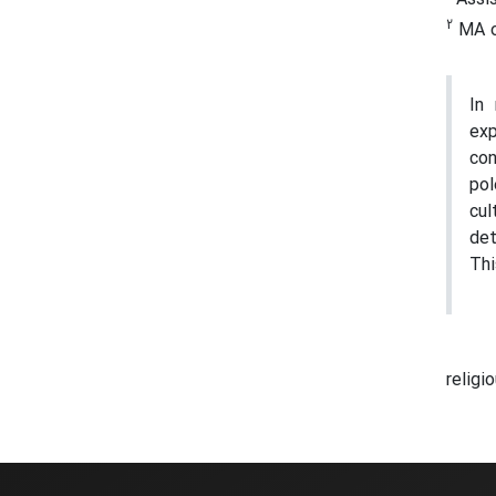
2
MA of
In 
exp
con
pol
cul
det
Thi
religi