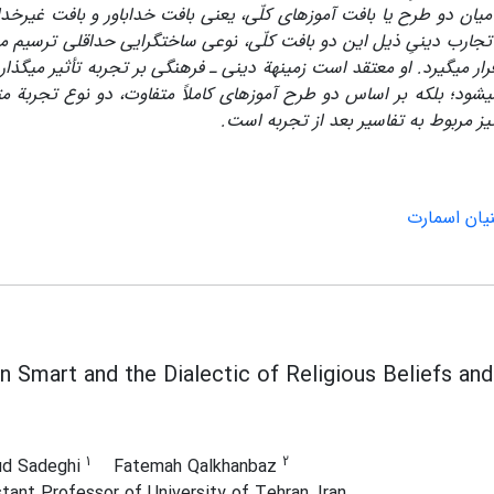
ان دو طرح یا بافت آموزه­ای کلّی، یعنی بافت خداباور و بافت غیرخداب
جارب دینیِ ذیل این دو بافت کلّی، نوعی ساخت­گرایی حداقلی ترسیم می
ار می­گیرد. او معتقد است زمینهة دینی ـ فرهنگی بر تجربه تأثیر می­گذارد
ود؛ بلکه بر اساس دو طرح آموزه­ای کاملاً متفاوت، دو نوع تجربة مت
یز مربوط به تفاسیر بعد از تجربه است.
نیان اسمارت
an Smart and the Dialectic of Religious Beliefs an
1
2
d Sadeghi
Fatemah Qalkhanbaz
tant Professor of University of Tehran, Iran