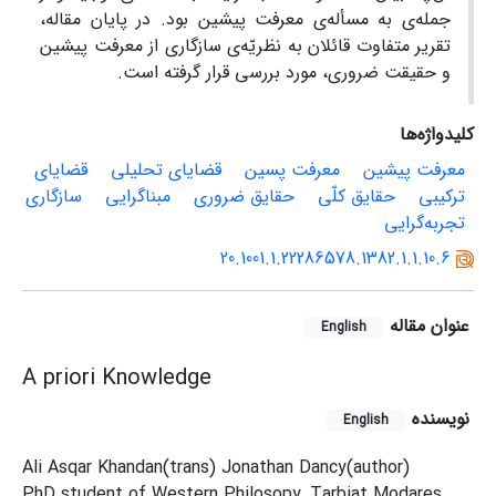
جمله‌ی به مسأله‌ی معرفت پیشین بود. در پایان مقاله،
تقریر متفاوت قائلان به نظریّه‌ی سازگاری از معرفت پیشین
و حقیقت ضروری، مورد بررسی قرار گرفته است.
کلیدواژه‌ها
معرفت پیشین
معرفت پسین
قضایای تحلیلی
قضایای
ترکیبی
حقایق کلّی
حقایق ضروری
مبناگرایی
سازگاری
تجربه‌گرایی
20.1001.1.22286578.1382.1.1.10.6
عنوان مقاله
English
A priori Knowledge
نویسنده
English
Ali Asqar Khandan(trans) Jonathan Dancy(author)
PhD student of Western Philosopy, Tarbiat Modares