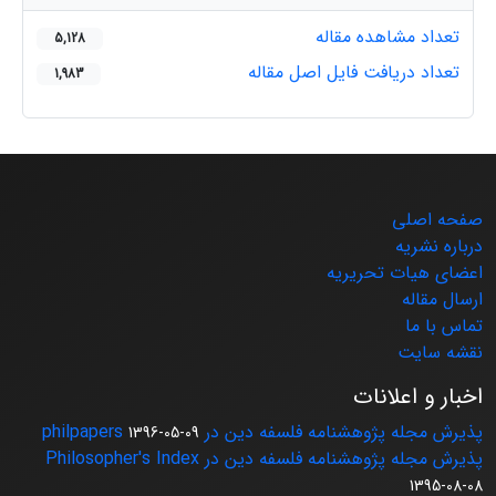
تعداد مشاهده مقاله
5,128
تعداد دریافت فایل اصل مقاله
1,983
صفحه اصلی
درباره نشریه
اعضای هیات تحریریه
ارسال مقاله
تماس با ما
نقشه سایت
اخبار و اعلانات
پذیرش مجله پژوهشنامه فلسفه دین در philpapers
1396-05-09
پذیرش مجله پژوهشنامه فلسفه دین در Philosopher's Index
1395-08-08