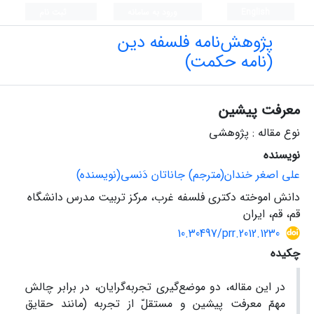
English
ورود به سامانه
ثبت نام
پژوهش‌نامه فلسفه دین
(نامه حکمت)
معرفت پیشین
نوع مقاله : پژوهشی
نویسنده
علی اصغر خندان(مترجم) جاناتان دَنسی(نویسنده)
دانش اموخته دکتری فلسفه غرب، مرکز تربیت مدرس دانشگاه
قم، قم، ایران
10.30497/prr.2012.1230
چکیده
در این مقاله، دو موضع‌گیری تجربه‌گرایان، در برابر چالش
مهمّ معرفت پیشین و مستقلّ از تجربه (مانند حقایق