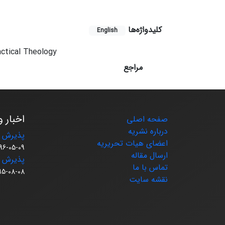
کلیدواژه‌ها
English
actical Theology
مراجع
اخبار و
صفحه اصلی
درباره نشریه
پذیرش م
اعضای هیات تحریریه
96-05-09
ارسال مقاله
پذیرش م
تماس با ما
95-08-08
نقشه سایت