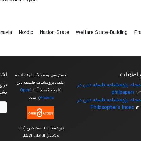
inavia
Nordic
Nation-State
Welfare State-Building
Pr
 اعلانات
اشت
دسترسی به مقالات دوفصلنامه
علمی پژوهشنامه فلسفه دین
جله پژوهشنامه فلسفه دین در
برای
Open
(نامه حکمت) آزاد (
philpapers
نشر
13
Access
) است.
جله پژوهشنامه فلسفه دین در
Philosopher's Index
13
پژوهشنامه فلسفه دین (نامه
حکمت) الزامات انتشار