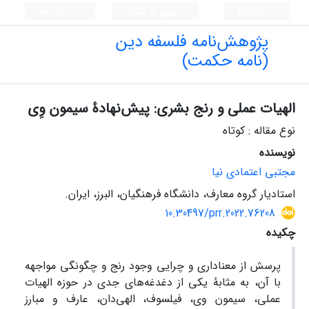
English
ورود به سامانه
ثبت نام
پژوهش‌نامه فلسفه دین
(نامه حکمت)
الهیات عملی و رنج بشری: پیش‌نهادۀ سیمون وِی
نوع مقاله : کوتاه
نویسنده
مجتبی اعتمادی نیا
استادیار گروه معارف، دانشگاه فرهنگیان، البرز، ایران.
10.30497/prr.2022.76208
چکیده
پرسش از معناداری و چرایی وجود رنج و چگونگی مواجهه
با آن، به مثابۀ یکی از دغدغه‌های جدی در حوزه الهیات
عملی، سیمون وی، فیلسوف، الهی‌دان، عارف و مبارز