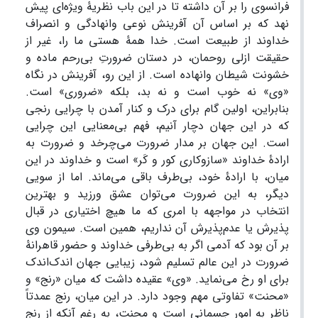
فرانسوی را بر آن داشته تا در این باب نظریۀ ویژه‌ای پیش
نهد که بر اساس آن آفرینش نوعی وانهادگی و انصراف
خداوند از طبیعت است. خدا همۀ هستی ما را، غیر از
حقیقت ازلی روحمان، در دستان ضرورتِ بی‌رحم ماده و
خشونت شیطان وانهاده است. از این رو، آفرینش در نگاه
«وی» نه خوب است و نه بد، بلکه «ضروری» است.
بنابراین، اولین گام برای درک و کنار آمدن با چرایی رنجی
که در این جهان دچار آنیم، فهم بی‌معنایی این چرایی
است. این جهان بر مدار ضرورت می‌چرخد و ضرورت به
ارادۀ خداوند «سازوکاری کور و کَر» است و خداوند در این
میان، با ارادۀ خود، بی‌طرف باقی می‌ماند. اما از سویی
دیگر، به این ضرورت می‌توان عشق ورزید و بهترین
انتخاب در مواجهه با امری که ما هیچ اختیاری در قبال
پذیرش یا عدم‌پذیرش آن نداریم، همین است. سیمون وی
بر آن بود که آدمی اگر به بی‌طرفی خداوند و حضور قاهرانۀ
ضرورت در این عالم تسلیم شود، زیبایی جهان اندک‌اندک
برای او رخ می‌نماید. «وی» عقیده داشت که میان «رنج» و
«محنت» تفاوتی مهم وجود دارد. در این میان، رنج عمدتاً
ناظر به امور جسمانی است و محنت، به رغم آنکه از رنج