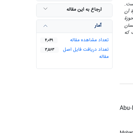
است.
ارجاع به این مقاله
ة آن
حوزة
آمار
نسان
 که
تعداد مشاهده مقاله
4,049
تعداد دریافت فایل اصل
3,563
مقاله
Abu-l
Moha