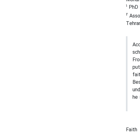
1
PhD S
2
Assoc
Tehran
Acc
sch
Fro
put
fai
Bes
und
he 
Faith