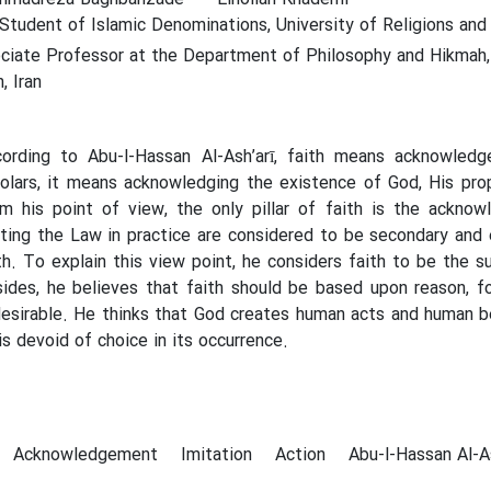
tudent of Islamic Denominations, University of Religions and
iate Professor at the Department of Philosophy and Hikmah, S
, Iran
ording to Abu-l-Hassan Al-Ash’arī, faith means acknowledge
olars, it means acknowledging the existence of God, His pro
m his point of view, the only pillar of faith is the ackno
ting the Law in practice are considered to be secondary and
th. To explain this view point, he considers faith to be the 
ides, he believes that faith should be based upon reason, for
esirable. He thinks that God creates human acts and human b
is devoid of choice in its occurrence.
Acknowledgement
Imitation
Action
Abu-l-Hassan Al-As