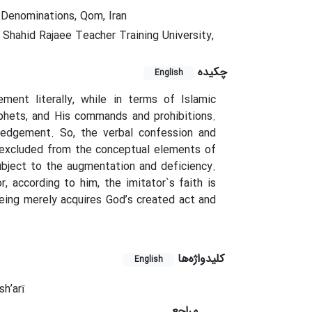
 Denominations, Qom, Iran
hahid Rajaee Teacher Training University,
چکیده
English
ment literally, while in terms of Islamic
phets, and His commands and prohibitions.
wledgement. So, the verbal confession and
 excluded from the conceptual elements of
subject to the augmentation and deficiency.
, according to him, the imitator`s faith is
eing merely acquires God’s created act and
کلیدواژه‌ها
English
h’arī
مراجع