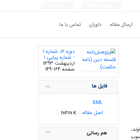
ورود به سامانه
ثبت نام
ارسال مقاله
داوران
تماس با ما
دوره 12، شماره 1
- شماره پیاپی 1
اردیبهشت 1393
صفحه
149-164
فایل ها
XML
اصل مقاله
283.28 K
ند،
هم رسانی
حسوب