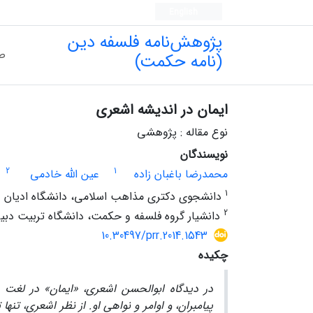
English
پژوهش‌نامه فلسفه دین
ص
(نامه حکمت)
ایمان در اندیشه اشعری
نوع مقاله : پژوهشی
نویسندگان
2
1
محمدرضا باغبان زاده
عین الله خادمی
1
دانشجوی دکتری مذاهب اسلامی، دانشگاه ادیان و 
2
دانشیار گروه فلسفه و حکمت، دانشگاه تربیت دبیر 
10.30497/prr.2014.1543
چکیده
در دیدگاه ابوالحسن اشعری، «ایمان» در لغت
پیامبران، و اوامر و نواهی او. از نظر اشعری، تن