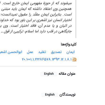
می­شوند که از حوزة مفهومی ایمان خارج است. ا
همچنین وی اعتقاد داشته که ایمان باید مبتنی بر
است. بنابراین ایمان مقلّد را مقبول نمی­دانس
اختیار انسان نیز اشعری بر این باور بود که خداون
در اتیان و یا عدم آن، فاقد اختیار است. وی 
جایگاهی در قلب دارد اما اسلام، ترکیبی از قول ـ
کلیدواژه‌ها
ایمان
تصدیق
تقلید
عمل
ابوالحسن اشعر
20.1001.1.22286578.1393.12.1.8.1
عنوان مقاله
English
نویسندگان
English