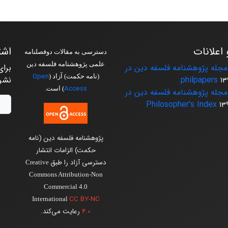
 اعلانات
اشت
دسترسی به مقالات دوفصلنامه
علمی پژوهشنامه فلسفه دین
جله پژوهشنامه فلسفه دین در
برای
Open
(نامه حکمت) آزاد (
philpapers
نشر
13
Access
) است.
جله پژوهشنامه فلسفه دین در
Philosopher's Index
13
پژوهشنامه فلسفه دین (نامه
حکمت) الزامات انتشار
دسترسی آزاد را طبق
Creative
Commons Attribution-Non
Commercial 4.0
CC BY-NC
International
4.0
رعایت می‌کند.