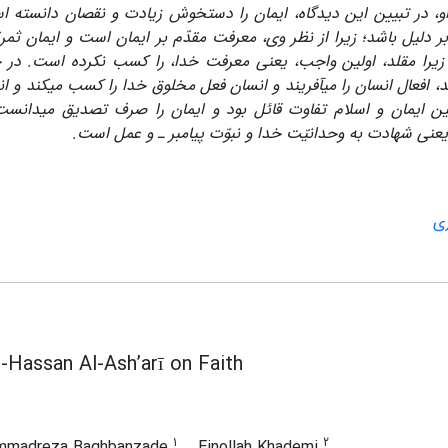
و، در تبیین این دیدگاه، ایمان را دست­خوش زیادت و نقصان دانسته 
 دلیل باشد؛ زیرا از نظر وی، معرفت مقدّم بر ایمان است و ایمان ثمر
ت؛ زیرا مقلد، اولین واجب، یعنی معرفت خدا، را کسب نکرده است. در 
د، افعال انسان را می­آفریند و انسان فعل مخلوق خدا را کسب می­کند و ا
بین ایمان و اسلام تفاوت قائل بود و ایمان را صرف تصدیق می­دانست
 یعنی شهادت به وحدانیّت خدا و نبوّت پیامبر ـ و عمل است.
ی
-Hassan Al-Ash’arī on Faith
1
2
mmadreza Baghbanzade
Einollah Khademi