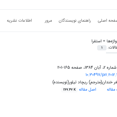
فحه اصلی
راهنمای نویسندگان
مرور
اطلاعات نشریه
اژه‌ها =
استقرا
الات:
1
165-201
10.30497/prr.2012.
 خندان(مترجم) ریچاد تیلور(نویسنده)
مقاله
اصل مقاله
267.47 K