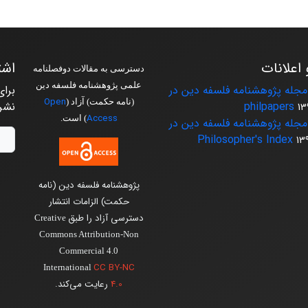
 اعلانات
اشت
دسترسی به مقالات دوفصلنامه
علمی پژوهشنامه فلسفه دین
جله پژوهشنامه فلسفه دین در
برای
Open
(نامه حکمت) آزاد (
philpapers
نشر
13
Access
) است.
جله پژوهشنامه فلسفه دین در
Philosopher's Index
13
پژوهشنامه فلسفه دین (نامه
حکمت) الزامات انتشار
دسترسی آزاد را طبق
Creative
Commons Attribution-Non
Commercial 4.0
CC BY-NC
International
4.0
رعایت می‌کند.