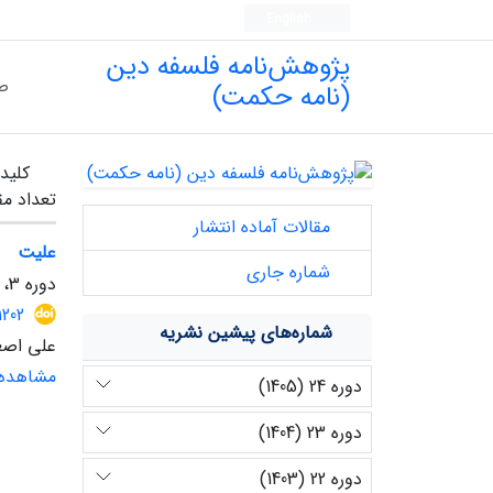
English
پژوهش‌نامه فلسفه دین
ص
(نامه حکمت)
کلیدو
تعداد مق
مقالات آماده انتشار
علیت
شماره جاری
دوره 3، شماره 2، آبان 1384، صفحه
1202
شماره‌های پیشین نشریه
علی اصغر
مشاهده 
دوره 24 (1405)
دوره 23 (1404)
دوره 22 (1403)