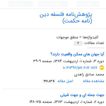
English
ورود به سامانه
ثبت نام
پژوهش‌نامه فلسفه دین
(نامه حکمت)
کلیدواژه‌ها =
منطق موجهات
تعداد مقالات:
2
آیا جهان های ممکن واقعیت دارند؟
دوره 3، شماره 1، اردیبهشت 1384، صفحه
9-39
10.30497/prr.2012.1187
محمد صادق زاهدی
مشاهده مقاله
اصل مقاله
317.83 K
جهت جمله ای و جهت شیئی
دوره 2، شماره 1، اردیبهشت 1383، صفحه
125-148