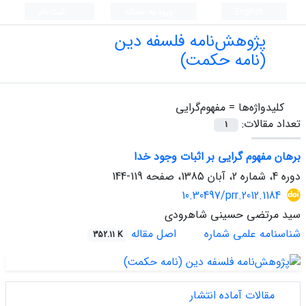
English
ورود به سامانه
ثبت نام
پژوهش‌نامه فلسفه دین
(نامه حکمت)
کلیدواژه‌ها =
مفهوم‌‌‌‌گرایی
تعداد مقالات:
1
برهان مفهوم گرایی بر اثبات وجود خدا
دوره 4، شماره 2، آبان 1385، صفحه
119-144
10.30497/prr.2012.1184
سید مرتضی حسینی شاهرودی
شناسنامه علمی شماره
اصل مقاله
352.11 K
مقالات آماده انتشار