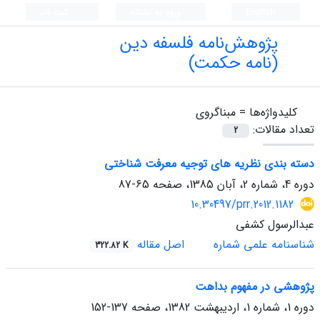
English
ورود به سامانه
ثبت نام
پژوهش‌نامه فلسفه دین
(نامه حکمت)
کلیدواژه‌ها =
مبناگروی
تعداد مقالات:
2
دسته بندی نظریه های توجیه معرفت شناختی
دوره 4، شماره 2، آبان 1385، صفحه
65-87
10.30497/prr.2012.1182
عبدالرسول کشفی
شناسنامه علمی شماره
اصل مقاله
322.82 K
پژوهشی در مفهوم بداهت
دوره 1، شماره 1، اردیبهشت 1382، صفحه
137-152