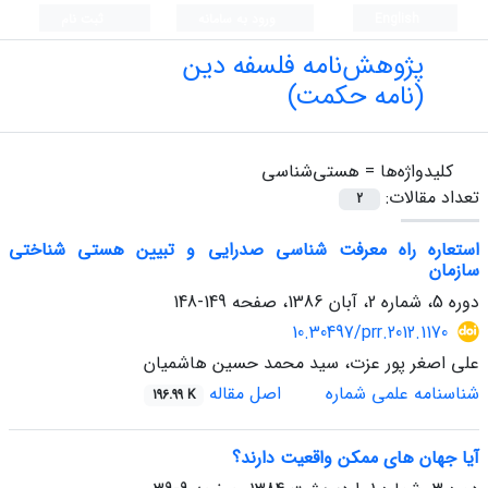
English
ورود به سامانه
ثبت نام
پژوهش‌نامه فلسفه دین
(نامه حکمت)
کلیدواژه‌ها =
هستی‌شناسی
تعداد مقالات:
2
استعاره راه معرفت شناسی صدرایی و تبیین هستی شناختی
سازمان
دوره 5، شماره 2، آبان 1386، صفحه
149-148
10.30497/prr.2012.1170
علی اصغر پور عزت، سید محمد حسین هاشمیان
شناسنامه علمی شماره
اصل مقاله
196.99 K
آیا جهان های ممکن واقعیت دارند؟