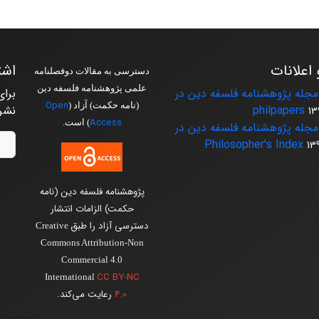
 اعلانات
اشت
دسترسی به مقالات دوفصلنامه
علمی پژوهشنامه فلسفه دین
جله پژوهشنامه فلسفه دین در
برای
Open
(نامه حکمت) آزاد (
philpapers
نشر
13
Access
) است.
جله پژوهشنامه فلسفه دین در
Philosopher's Index
13
پژوهشنامه فلسفه دین (نامه
حکمت) الزامات انتشار
دسترسی آزاد را طبق
Creative
Commons Attribution-Non
Commercial 4.0
CC BY-NC
International
4.0
رعایت می‌کند.