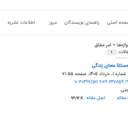
فحه اصلی
راهنمای نویسندگان
مرور
اطلاعات نشریه
اژه‌ها =
امر مطلق
الات:
1
مسئلۀ معنای زندگی
55-71
10.30497/prr.2026.247859.
جتی
مقاله
اصل مقاله
921.92 K