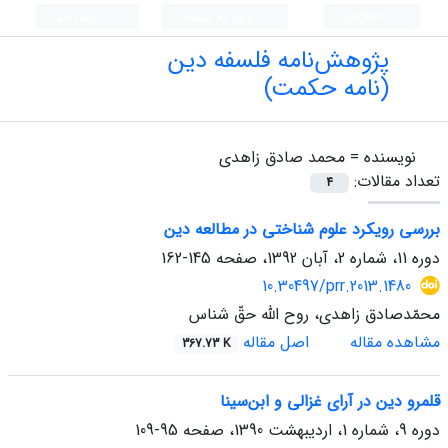
English
ورود به سامانه
ثبت نام
پژوهش‌نامه فلسفه دین
(نامه حکمت)
نویسنده =
محمد صادق زاهدی
تعداد مقالات:
4
بررسی رویکرد علوم شناختی در مطالعه دین
دوره 11، شماره 2، آبان 1392، صفحه
145-162
10.30497/prr.2013.1480
محمّدصادق زاهدی، روح الله حقّ شناس
مشاهده مقاله
اصل مقاله
367.73 K
قلمرو دین در آرای غزالی و ابن‌سینا
دوره 9، شماره 1، اردیبهشت 1390، صفحه
95-109