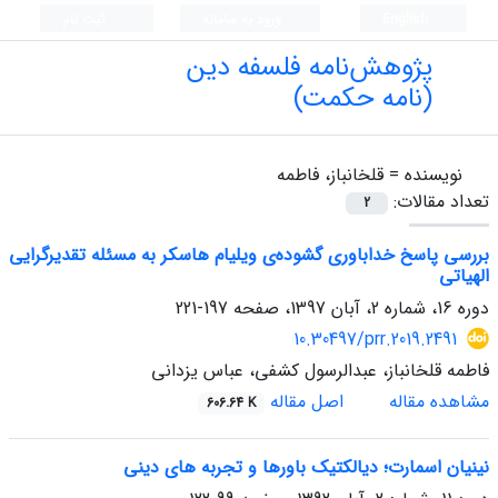
English
ورود به سامانه
ثبت نام
پژوهش‌نامه فلسفه دین
(نامه حکمت)
نویسنده =
قلخانباز، فاطمه
تعداد مقالات:
2
بررسی پاسخ خداباوری گشوده‌ی ویلیام هاسکر به مسئله تقدیرگرایی
الهیاتی
دوره 16، شماره 2، آبان 1397، صفحه
197-221
10.30497/prr.2019.2491
فاطمه قلخانباز، عبدالرسول کشفی، عباس یزدانی
مشاهده مقاله
اصل مقاله
606.64 K
نینیان اسمارت؛ دیالکتیک باورها و تجربه های دینی