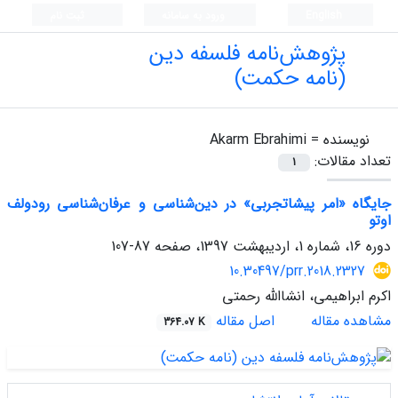
English
ورود به سامانه
ثبت نام
پژوهش‌نامه فلسفه دین
(نامه حکمت)
نویسنده =
Akarm Ebrahimi
تعداد مقالات:
1
جایگاه «امر پیشاتجربی» در دین‌شناسی و عرفان‌شناسی رودولف
اوتو
دوره 16، شماره 1، اردیبهشت 1397، صفحه
87-107
10.30497/prr.2018.2327
اکرم ابراهیمی، انشاالله رحمتی
مشاهده مقاله
اصل مقاله
364.07 K